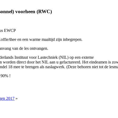
sonnel) voorheen (RWC)
rsus EWCP
ffie/thee en een warme maaltijd zijn inbegrepen.
 aanvang van de les ontvangen.
derlands Instituut voor Lastechniek (NIL) op een externe
n worden direct door het NIL aan u gefactureerd. Het eindeamen is zowe
el 18 mee te brengen als naslagwerk. (Deze behoren niet tot de lesmat
 90% !
gen 2017
»