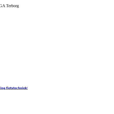
 GA
Terborg
𝗻𝗴 𝗳𝗶𝗲𝘁𝘀𝘁𝗲𝗰𝗵𝗻𝗶𝗲𝗸!