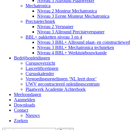
Niveau 3 Allround Plaatwerker
Mechatronica
Niveau 2 Monteur Mechatronica
Niveau 3 Eerste Monteur Mechatronica
Precisietechniek
Niveau 2 Verspaner
Niveau 3 Allround Precisieverspaner
BBL+ pakketten niveau 3 en 4
Niveau 3 BBL+ Allround plaat- en constructiewer
Niveau 3 BBL+ Mechatronica technieken
Niveau 4 BBL+ Werktuigbouwkunde
Bedrijfsopleidingen
Cursusoverzicht
Lascertificeringen
Cursuskalender
Vergoedingsregelingen ‘NL leert door’
UWV gecontracteerd opleidingscentrum
Plaatwerk Academie Achterhoek
Meeloopdagen
Aanmelden
Downloads
Contact
Nieuws
Zoeken