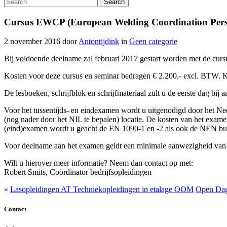
Search
Cursus EWCP (European Welding Coordination Per
2 november 2016
door
Antontijdink
in
Geen categorie
Bij voldoende deelname zal februari 2017 gestart worden met de cu
Kosten voor deze cursus en seminar bedragen € 2.200,- excl. BTW. Ko
De lesboeken, schrijfblok en schrijfmateriaal zult u de eerste dag bij
Voor het tussentijds- en eindexamen wordt u uitgenodigd door het Ne
(nog nader door het NIL te bepalen) locatie. De kosten van het exame
(eind)examen wordt u geacht de EN 1090-1 en -2 als ook de NEN bund
Voor deelname aan het examen geldt een minimale aanwezigheid van
Wilt u hierover meer informatie? Neem dan contact op met:
Robert Smits, Coördinator bedrijfsopleidingen
«
Lasopleidingen AT Techniekopleidingen in etalage OOM
Open Da
Contact