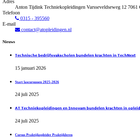
Adres
Anton Tijdink Techniekopleidingen
Varsseveldseweg 12
7061
Telefoon
0315 - 395560
E-mail
contact@atopleidingen.nl
Nieuws
𝗧𝗲𝗰𝗵𝗻𝗶𝘀𝗰𝗵𝗲 𝗯𝗲𝗱𝗿𝗶𝗷𝗳𝘀𝘃𝗮𝗸𝘀𝗰𝗵𝗼𝗹𝗲𝗻 𝗯𝘂𝗻𝗱𝗲𝗹𝗲𝗻 𝗸𝗿𝗮𝗰𝗵𝘁𝗲𝗻 𝗶𝗻 𝗧𝗲𝗰𝗵𝗡𝗲𝘅𝘁
15 januari 2026
Start lascursussen 2025-2026
24 juli 2025
𝗔𝗧 𝗧𝗲𝗰𝗵𝗻𝗶𝗲𝗸𝗼𝗽𝗹𝗲𝗶𝗱𝗶𝗻𝗴𝗲𝗻 𝗲𝗻 𝗜𝗻𝗻𝗼𝘃𝗮𝗺 𝗯𝘂𝗻𝗱𝗲𝗹𝗲𝗻 𝗸𝗿𝗮𝗰𝗵𝘁𝗲𝗻 𝗶𝗻 𝗼𝗽𝗹𝗲𝗶𝗱𝗶
24 juli 2025
Cursus Praktijkopleider Praktijkleren